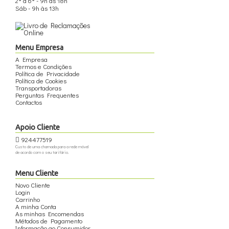
2ª a 6ª - 9h às 18h
Sáb - 9h às 13h
Menu Empresa
A Empresa
Termos e Condições
Política de Privacidade
Política de Cookies
Transportadoras
Perguntas Frequentes
Contactos
Apoio Cliente
924477519
Custo de uma chamada para a rede móvel
de acordo com o seu tarifário.
Menu Cliente
Novo Cliente
Login
Carrinho
A minha Conta
As minhas Encomendas
Métodos de Pagamento
Informação ao Consumidor