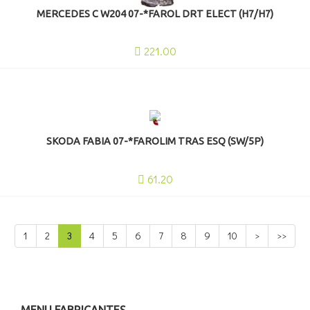
MERCEDES C W204 07-*FAROL DRT ELECT (H7/H7)
221.00
SKODA FABIA 07-*FAROLIM TRAS ESQ (SW/5P)
61.20
1
2
3
4
5
6
7
8
9
10
>
>>
MENU FABRICANTES