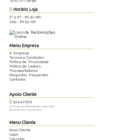
7830-371 Serpa
Horário Loja
2ª a 6ª - 9h às 18h
Sáb - 9h às 13h
Menu Empresa
A Empresa
Termos e Condições
Política de Privacidade
Política de Cookies
Transportadoras
Perguntas Frequentes
Contactos
Apoio Cliente
924477519
Custo de uma chamada para a rede móvel
de acordo com o seu tarifário.
Menu Cliente
Novo Cliente
Login
Carrinho