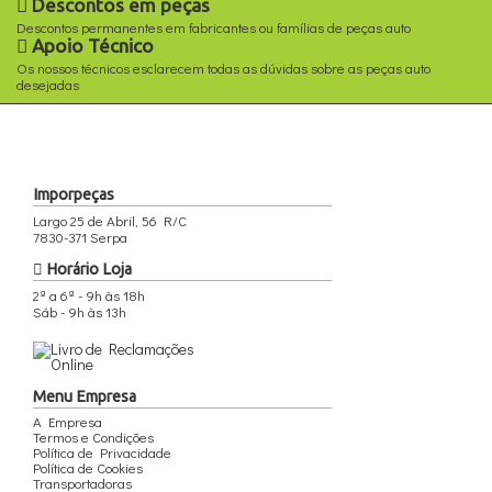
Descontos em peças
Descontos permanentes em fabricantes ou famílias de peças auto
Apoio Técnico
Os nossos técnicos esclarecem todas as dúvidas sobre as peças auto
desejadas
Imporpeças
Largo 25 de Abril, 56 R/C
7830-371 Serpa
Horário Loja
2ª a 6ª - 9h às 18h
Sáb - 9h às 13h
Menu Empresa
A Empresa
Termos e Condições
Política de Privacidade
Política de Cookies
Transportadoras