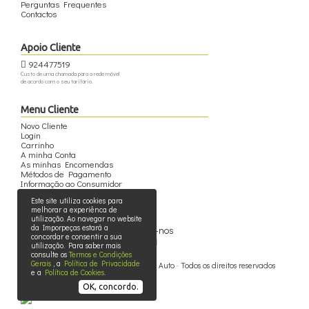
Perguntas Frequentes
Contactos
Apoio Cliente
924477519
Custo de uma chamada para a rede móvel
de acordo com o seu tarifário.
Menu Cliente
Novo Cliente
Login
Carrinho
A minha Conta
As minhas Encomendas
Métodos de Pagamento
Informação ao Consumidor
Este site utiliza cookies para
melhorar a experiênca de
utilização. Ao navegar no website
da Imporpeças estará a
Siga-nos
concordar e consentir a sua
utilização. Para saber mais
consulte os
Termos e Condições
Gerais
, a
Política de Privacidade
© 2015 - 2026 - Imporpeças - Peças Auto · Todos os direitos reservados
e a
Política de Cookies
.
OK, concordo.