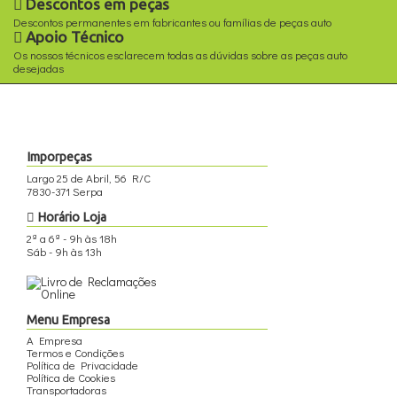
Descontos em peças
Descontos permanentes em fabricantes ou famílias de peças auto
Apoio Técnico
Os nossos técnicos esclarecem todas as dúvidas sobre as peças auto
desejadas
Imporpeças
Largo 25 de Abril, 56 R/C
7830-371 Serpa
Horário Loja
2ª a 6ª - 9h às 18h
Sáb - 9h às 13h
Menu Empresa
A Empresa
Termos e Condições
Política de Privacidade
Política de Cookies
Transportadoras