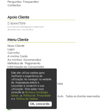
Perguntas Frequentes
Contactos
Apoio Cliente
924477519
Custo de uma chamada para a rede móvel
de acordo com o seu tarifário.
Menu Cliente
Novo Cliente
Login
Carrinho
A minha Conta
As minhas Encomendas
Métodos de Pagamento
Informação ao Consumidor
Este site utiliza cookies para
melhorar a experiênca de
utilização. Ao navegar no website
da Imporpeças estará a
Siga-nos
concordar e consentir a sua
utilização. Para saber mais
consulte os
Termos e Condições
Gerais
, a
Política de Privacidade
© 2015 - 2026 - Imporpeças - Peças Auto · Todos os direitos reservados
e a
Política de Cookies
.
OK, concordo.