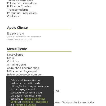
Política de Privacidade
Política de Cookies
Transportadoras
Perguntas Frequentes
Contactos
Apoio Cliente
924477519
Custo de uma chamada para a rede móvel
de acordo com o seu tarifário.
Menu Cliente
Novo Cliente
Login
Carrinho
A minha Conta
As minhas Encomendas
Métodos de Pagamento
Informação ao Consumidor
Este site utiliza cookies para
melhorar a experiênca de
utilização. Ao navegar no website
da Imporpeças estará a
Siga-nos
concordar e consentir a sua
utilização. Para saber mais
consulte os
Termos e Condições
Gerais
, a
Política de Privacidade
© 2015 - 2026 - Imporpeças - Peças Auto · Todos os direitos reservados
e a
Política de Cookies
.