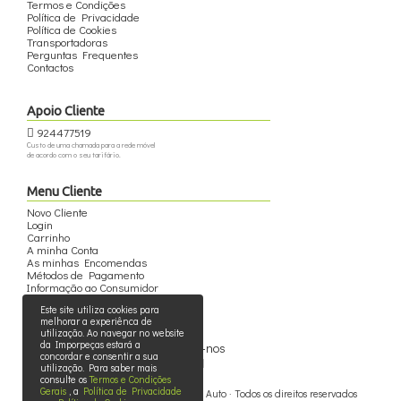
Termos e Condições
Política de Privacidade
Política de Cookies
Transportadoras
Perguntas Frequentes
Contactos
Apoio Cliente
924477519
Custo de uma chamada para a rede móvel
de acordo com o seu tarifário.
Menu Cliente
Novo Cliente
Login
Carrinho
A minha Conta
As minhas Encomendas
Métodos de Pagamento
Informação ao Consumidor
Este site utiliza cookies para
melhorar a experiênca de
utilização. Ao navegar no website
da Imporpeças estará a
Siga-nos
concordar e consentir a sua
utilização. Para saber mais
consulte os
Termos e Condições
Gerais
, a
Política de Privacidade
© 2015 - 2026 - Imporpeças - Peças Auto · Todos os direitos reservados