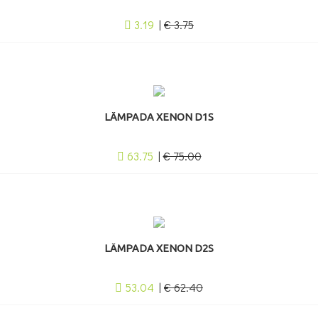
3.19
|
€ 3.75
LÂMPADA XENON D1S
63.75
|
€ 75.00
LÂMPADA XENON D2S
53.04
|
€ 62.40