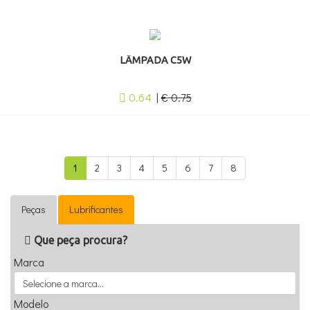
LÂMPADA C5W
0.64
|
€ 0.75
1
2
3
4
5
6
7
8
Peças
Lubrificantes
Que peça procura?
Marca
Modelo