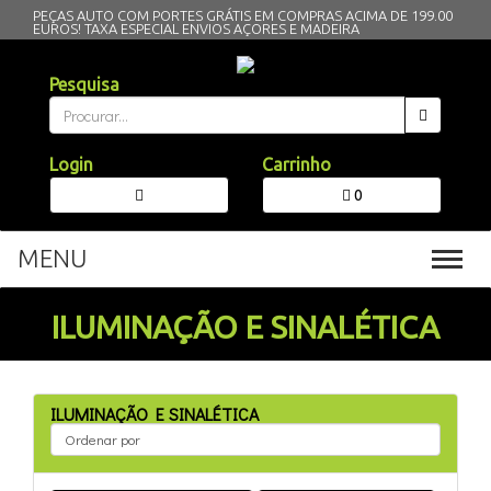
PEÇAS AUTO COM PORTES GRÁTIS EM COMPRAS ACIMA DE 199.00
EUROS!
TAXA ESPECIAL ENVIOS AÇORES E MADEIRA
Pesquisa
Login
Carrinho
0
MENU
Toggl
navig
ILUMINAÇÃO E SINALÉTICA
ILUMINAÇÃO E SINALÉTICA