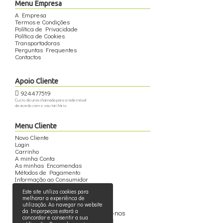
Menu Empresa
A Empresa
Termos e Condições
Política de Privacidade
Política de Cookies
Transportadoras
Perguntas Frequentes
Contactos
Apoio Cliente
924477519
Custo de uma chamada para a rede móvel
de acordo com o seu tarifário.
Menu Cliente
Novo Cliente
Login
Carrinho
A minha Conta
As minhas Encomendas
Métodos de Pagamento
Informação ao Consumidor
Este site utiliza cookies para
melhorar a experiênca de
utilização. Ao navegar no website
da Imporpeças estará a
Siga-nos
concordar e consentir a sua