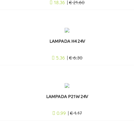
18.36
|
€ 21.60
LAMPADA H4 24V
5.36
|
€ 6.30
LAMPADA P21W 24V
0.99
|
€ 1.17