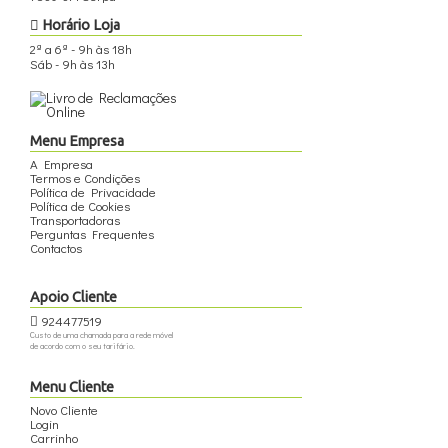
Horário Loja
2ª a 6ª - 9h às 18h
Sáb - 9h às 13h
Menu Empresa
A Empresa
Termos e Condições
Política de Privacidade
Política de Cookies
Transportadoras
Perguntas Frequentes
Contactos
Apoio Cliente
924477519
Custo de uma chamada para a rede móvel
de acordo com o seu tarifário.
Menu Cliente
Novo Cliente
Login
Carrinho