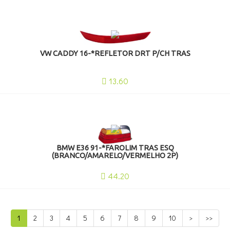
VW CADDY 16-*REFLETOR DRT P/CH TRAS
13.60
BMW E36 91-*FAROLIM TRAS ESQ
(BRANCO/AMARELO/VERMELHO 2P)
44.20
1
2
3
4
5
6
7
8
9
10
>
>>