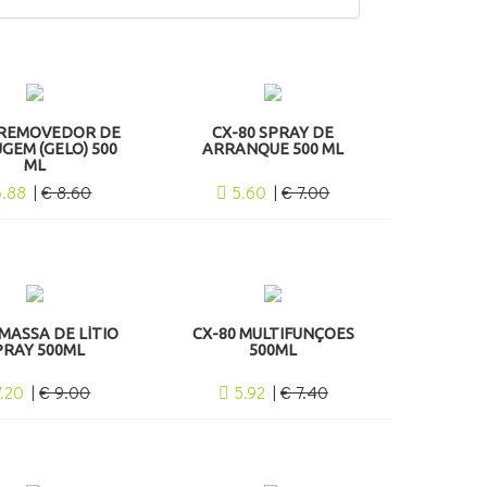
 REMOVEDOR DE
CX-80 SPRAY DE
GEM (GELO) 500
ARRANQUE 500 ML
ML
6.88
|
€ 8.60
5.60
|
€ 7.00
 MASSA DE LÍTIO
CX-80 MULTIFUNÇÕES
PRAY 500ML
500ML
7.20
|
€ 9.00
5.92
|
€ 7.40