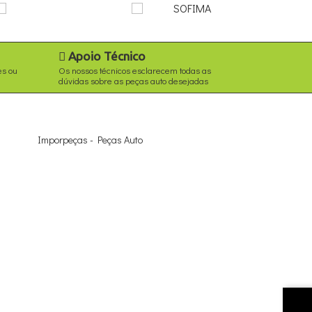
Apoio Técnico
es ou
Os nossos técnicos esclarecem todas as
dúvidas sobre as peças auto desejadas
Imporpeças - Peças Auto