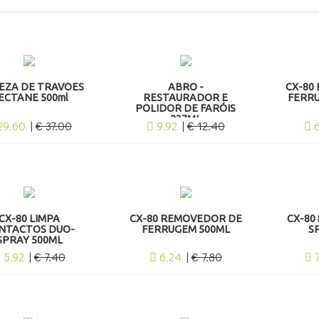
EZA DE TRAVÕES
ABRO -
CX-80
ECTANE 500ml
RESTAURADOR E
FERRU
POLIDOR DE FARÓIS
237ML
29.60
|
€ 37.00
9.92
|
€ 12.40
CX-80 LIMPA
CX-80 REMOVEDOR DE
CX-80
NTACTOS DUO-
FERRUGEM 500ML
S
SPRAY 500ML
5.92
|
€ 7.40
6.24
|
€ 7.80