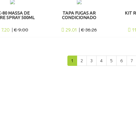
X-80 MASSA DE
TAPA FUGAS AR
KIT 
RE SPRAY 500ML
CONDICIONADO
7.20
|
€ 9.00
29.01
|
€ 36.26
1
1
2
3
4
5
6
7