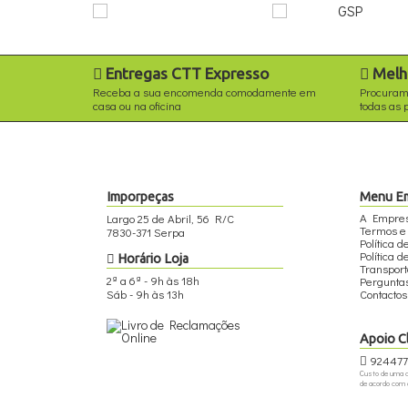
Entregas CTT Expresso
Melh
Receba a sua encomenda comodamente em
Procuram
casa ou na oficina
todas as 
Imporpeças
Menu E
A Empre
Largo 25 de Abril, 56 R/C
Termos e
7830-371 Serpa
Política 
Política d
Horário Loja
Transpor
2ª a 6ª - 9h às 18h
Pergunta
Sáb - 9h às 13h
Contactos
Apoio C
924477
Custo de uma c
de acordo com o