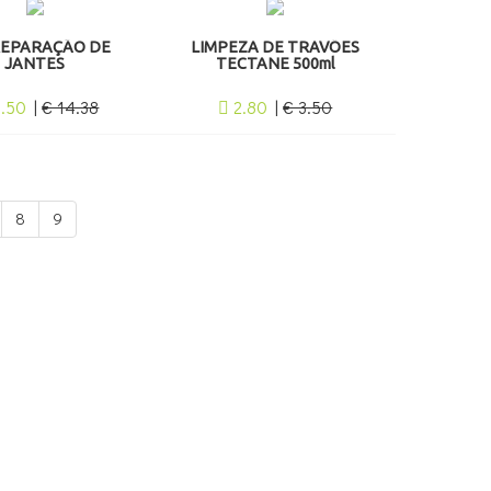
REPARAÇÃO DE
LIMPEZA DE TRAVÕES
JANTES
TECTANE 500ml
1.50
|
€ 14.38
2.80
|
€ 3.50
8
9