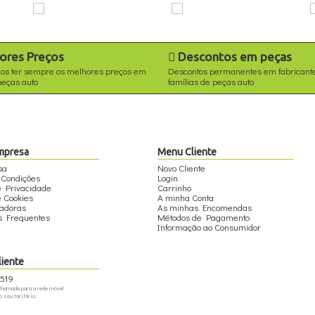
ores Preços
Descontos em peças
os ter sempre os melhores preços em
Descontos permanentes em fabricant
peças auto
famílias de peças auto
mpresa
Menu Cliente
sa
Novo Cliente
 Condições
Login
de Privacidade
Carrinho
e Cookies
A minha Conta
tadoras
As minhas Encomendas
s Frequentes
Métodos de Pagamento
Informação ao Consumidor
liente
519
hamada para a rede móvel
 seu tarifário.