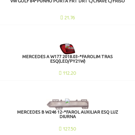
VW GOLF 84*PUNHO PORTA FRT DRT C/CHAVE C/FRISO
21.76
MERCEDES A W177 2018.03-*FAROLIM TRAS
ESQ(LED/PY21W)
112.20
MERCEDES B W246 12-*FAROL AUXILIAR ESQ LUZ
DIURNA
127.50