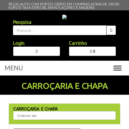
PEÇAS AUTO COM PORTES GRÁTIS EM COMPRAS ACIMA DE 199.00
EUROS!
TAXA ESPECIAL ENVIOS AÇORES E MADEIRA
Pesquisa
Login
Carrinho
0
MENU
Toggl
navig
CARROÇARIA E CHAPA
CARROÇARIA E CHAPA