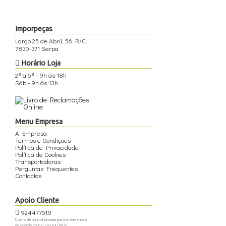
Imporpeças
Largo 25 de Abril, 56 R/C
7830-371 Serpa
Horário Loja
2ª a 6ª - 9h às 18h
Sáb - 9h às 13h
Menu Empresa
A Empresa
Termos e Condições
Política de Privacidade
Política de Cookies
Transportadoras
Perguntas Frequentes
Contactos
Apoio Cliente
924477519
Custo de uma chamada para a rede móvel
de acordo com o seu tarifário.