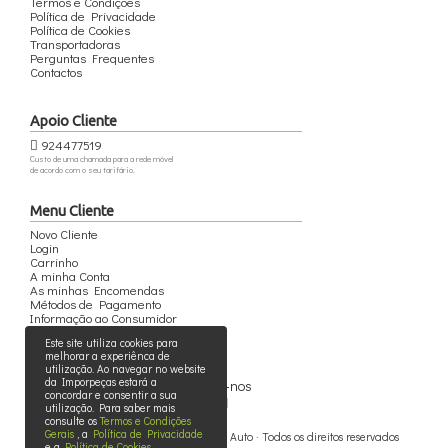
Termos e Condições
Política de Privacidade
Política de Cookies
Transportadoras
Perguntas Frequentes
Contactos
Apoio Cliente
924477519
Custo de uma chamada para a rede móvel
de acordo com o seu tarifário.
Menu Cliente
Novo Cliente
Login
Carrinho
A minha Conta
As minhas Encomendas
Métodos de Pagamento
Informação ao Consumidor
Este site utiliza cookies para
melhorar a experiênca de
utilização. Ao navegar no website
da Imporpeças estará a
Siga-nos
concordar e consentir a sua
utilização. Para saber mais
consulte os
Termos e Condições
Gerais
, a
Política de Privacidade
© 2015 - 2026 - Imporpeças - Peças Auto · Todos os direitos reservados
e a
Política de Cookies
.