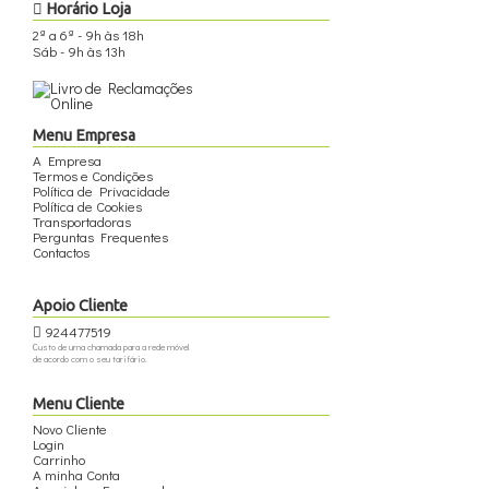
Horário Loja
2ª a 6ª - 9h às 18h
Sáb - 9h às 13h
Menu Empresa
A Empresa
Termos e Condições
Política de Privacidade
Política de Cookies
Transportadoras
Perguntas Frequentes
Contactos
Apoio Cliente
924477519
Custo de uma chamada para a rede móvel
de acordo com o seu tarifário.
Menu Cliente
Novo Cliente
Login
Carrinho
A minha Conta