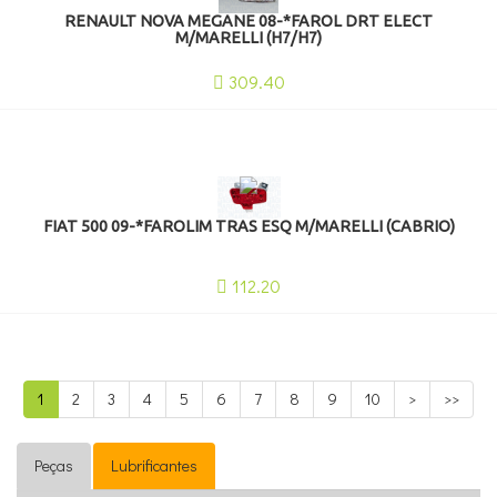
RENAULT NOVA MEGANE 08-*FAROL DRT ELECT
M/MARELLI (H7/H7)
309.40
FIAT 500 09-*FAROLIM TRAS ESQ M/MARELLI (CABRIO)
112.20
1
2
3
4
5
6
7
8
9
10
>
>>
Peças
Lubrificantes